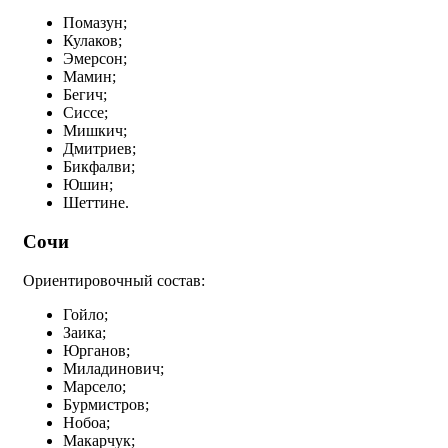
Помазун;
Кулаков;
Эмерсон;
Мамин;
Бегич;
Сиссе;
Мишкич;
Дмитриев;
Бикфалви;
Юшин;
Шеттине.
Сочи
Ориентировочный состав:
Гойло;
Заика;
Юрганов;
Миладинович;
Марсело;
Бурмистров;
Нобоа;
Макарчук;