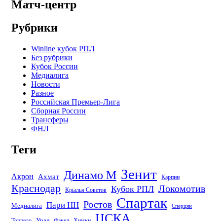
Матч-центр
Рубрики
Winline кубок РПЛ
Без рубрики
Кубок России
Медиалига
Новости
Разное
Российская Премьер-Лига
Сборная России
Трансферы
ФНЛ
Теги
Зенит
Динамо М
Акрон
Ахмат
Карпин
Краснодар
Локомотив
Кубок РПЛ
Крылья Советов
Спартак
Ростов
Пари НН
Медиалига
Сперцян
ЦСКА
Урал
Торпедо
Факел
Химки