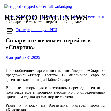
RUSFOOTBALLNEWS
Главная страница
»
Трансферы
»
Трансферы и слухи РПЛ
»
Солари всё же может перейти в «Спартак»
Трансферы и слухи РПЛ
Солари всё же может перейти в
«Спартак»
Дмитрий
28.01.2025
По сообщениям аргентинских инсайдеров, «Спартак»
предложил «Ривер Плейту» 12 миллионов евро за
аргентинского вингера Пабло Солари.
Впервые информация о возможном переходе аргентинца
появилась еще в прошлом месяце, но по определенным
причинам сделка до сих пор не состоялась.
Ранее к игроку из Аргентины интерес проявлял
«Краснодар».