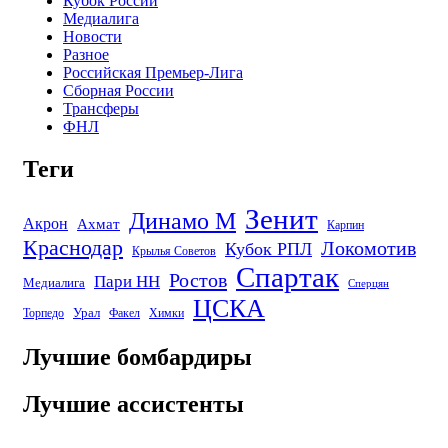
Кубок России
Медиалига
Новости
Разное
Российская Премьер-Лига
Сборная России
Трансферы
ФНЛ
Теги
Зенит
Динамо М
Акрон
Ахмат
Карпин
Краснодар
Локомотив
Кубок РПЛ
Крылья Советов
Спартак
Ростов
Пари НН
Медиалига
Сперцян
ЦСКА
Урал
Торпедо
Факел
Химки
Лучшие бомбардиры
Лучшие ассистенты