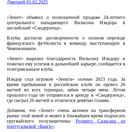
Дмитрий
01.02.2025
«Зенит» объявил о полноценной продаже 24-летнего
центрального нападающего Вильсона Изидора в
английский «Сандерленд».
Клубы достигли договоренности о полном переходе
французского футболиста в команду, выступающую в
Чемпионшипе.
«Зенит» выразил благодарность Вильсону Изидору и
пожелал ему успехов в дальнейшей карьере, сообщается в
телеграм-канале клуба.
Изидор стал игроком «Зенита» осенью 2023 года. За
время пребывания в российском клубе он провел 26
матчей во всех турнирах, забив четыре мяча. Летом
прошлого года он отправился в аренду в «Сандерленд»,
где сыграл 26 матчей и отличился девятью голами.
Добавим, что «Зенит» очень активен на трансферном
рынке этой зимой и может в ближайшее время подписать
уругвайского полузащитника
Родриго Саласара из
португальской «Браги»
.