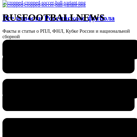
RUSFOOTBALLNEWS
Все новости Российского футбола
Факты и статьи о РПЛ, ФНЛ, Кубке России и национальной
сборной
Меню