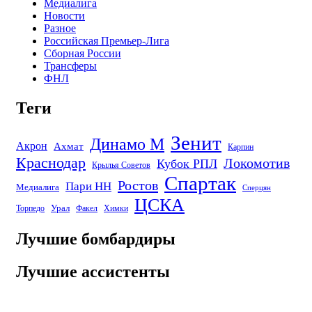
Медиалига
Новости
Разное
Российская Премьер-Лига
Сборная России
Трансферы
ФНЛ
Теги
Зенит
Динамо М
Акрон
Ахмат
Карпин
Краснодар
Локомотив
Кубок РПЛ
Крылья Советов
Спартак
Ростов
Пари НН
Медиалига
Сперцян
ЦСКА
Урал
Торпедо
Факел
Химки
Лучшие бомбардиры
Лучшие ассистенты