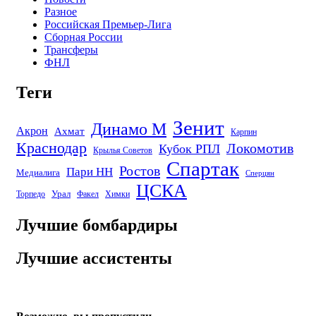
Разное
Российская Премьер-Лига
Сборная России
Трансферы
ФНЛ
Теги
Зенит
Динамо М
Акрон
Ахмат
Карпин
Краснодар
Локомотив
Кубок РПЛ
Крылья Советов
Спартак
Ростов
Пари НН
Медиалига
Сперцян
ЦСКА
Урал
Торпедо
Факел
Химки
Лучшие бомбардиры
Лучшие ассистенты