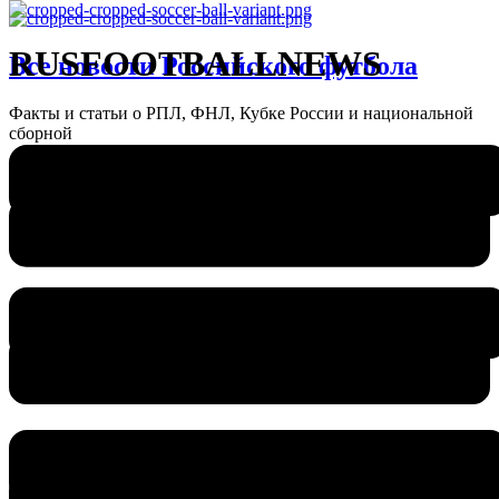
RUSFOOTBALLNEWS
Все новости Российского футбола
Факты и статьи о РПЛ, ФНЛ, Кубке России и национальной
сборной
Меню