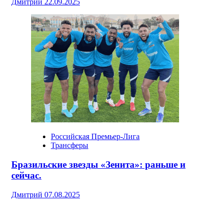
Дмитрий
22.09.2025
Российская Премьер-Лига
Трансферы
Бразильские звезды «Зенита»: раньше и
сейчас.
Дмитрий
07.08.2025