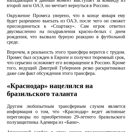
нападающий в данный момент выступает за команду из
второй лиги ОАЭ, но мечтает вернуться в Россию.
Окружение Промеса уверено, что в конце января ему
будет разрешено выехать из ОАЭ, после чего он сможет
присоединиться к «Спартаку». Сам игрок ответил
двусмысленно на поздравления красно-белых с днем
рождения, что вызвало бурную реакцию в футбольной
среде.
Впрочем, в реальность этого трансфера верится с трудом.
Промес был осужден в Европе и получил тюремный срок,
что серьезно осложняет его возвращение в Россию. Кроме
того, ведущий Дмитрий Губерниев резко раскритиковал
даже сам факт обсуждения этого трансфера.
«Краснодар» нацелился на
бразильского таланта
Другим любопытным трансферным слухом является
информация о том, что «Краснодар» ведет активные
переговоры по приобретению 29-летнего бразильского
полузащитника Адемира из «Баии».