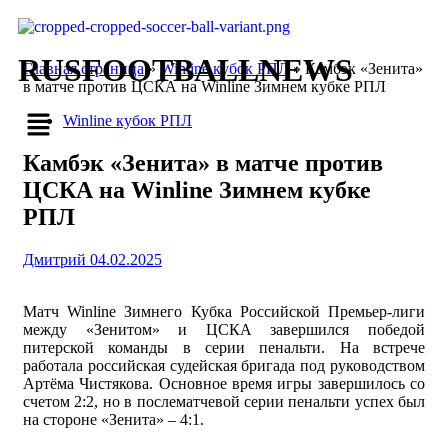
RUSFOOTBALLNEWS
Главная страница
»
Winline кубок РПЛ
»
Камбэк «Зенита»
в матче против ЦСКА на Winline Зимнем кубке РПЛ
Winline кубок РПЛ
Камбэк «Зенита» в матче против
ЦСКА на Winline Зимнем кубке
РПЛ
Дмитрий
04.02.2025
Матч Winline Зимнего Кубка Российской Премьер-лиги
между «Зенитом» и ЦСКА завершился победой
питерской команды в серии пенальти. На встрече
работала российская судейская бригада под руководством
Артёма Чистякова. Основное время игры завершилось со
счетом 2:2, но в послематчевой серии пенальти успех был
на стороне «Зенита» – 4:1.