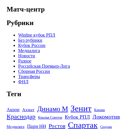
Матч-центр
Рубрики
Winline кубок РПЛ
Без рубрики
Кубок России
Медиалига
Новости
Разное
Российская Премьер-Лига
Сборная России
Трансферы
ФНЛ
Теги
Зенит
Динамо М
Акрон
Ахмат
Карпин
Краснодар
Локомотив
Кубок РПЛ
Крылья Советов
Спартак
Ростов
Пари НН
Медиалига
Сперцян