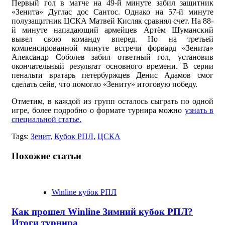
Первый гол в матче на 49-й минуте забил защитник
«Зенита» Дуглас дос Сантос. Однако на 57-й минуте
полузащитник ЦСКА Матвей Кисляк сравнял счет. На 88-
й минуте нападающий армейцев Артём Шуманский
вывел свою команду вперед. Но на третьей
компенсированной минуте встречи форвард «Зенита»
Александр Соболев забил ответный гол, установив
окончательный результат основного времени. В серии
пенальти вратарь петербуржцев Денис Адамов смог
сделать сейв, что помогло «Зениту» итоговую победу.
Отметим, в каждой из групп осталось сыграть по одной
игре, более подробно о формате турнира можно
узнать в
специальной статье.
Tags:
Зенит
,
Кубок РПЛ
,
ЦСКА
Похожие статьи
Winline кубок РПЛ
Как прошел Winline Зимний кубок РПЛ?
Итоги турнира